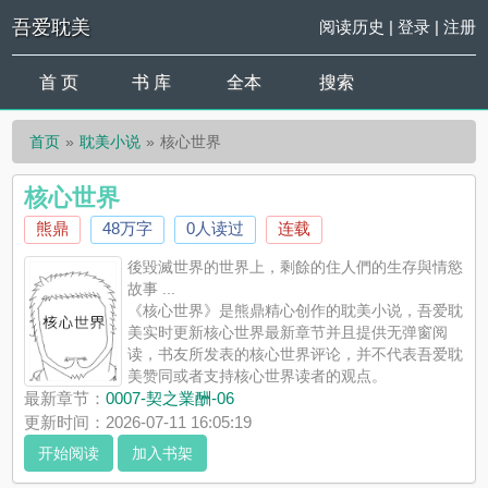
吾爱耽美
阅读历史
|
登录
|
注册
首 页
书 库
全本
搜索
首页
耽美小说
核心世界
核心世界
熊鼎
48万字
0人读过
连载
後毀滅世界的世界上，剩餘的住人們的生存與情慾
故事 ...
《核心世界》是熊鼎精心创作的耽美小说，吾爱耽
美实时更新核心世界最新章节并且提供无弹窗阅
读，书友所发表的核心世界评论，并不代表吾爱耽
美赞同或者支持核心世界读者的观点。
最新章节：
0007-契之業酬-06
更新时间：2026-07-11 16:05:19
开始阅读
加入书架