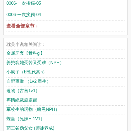
0006-一次接觸-05
0006-一次接觸-04
查看全部章节 ↓
耽美小说相关阅读：
金属牙套【骨科gl】
姜赞容她受苦又受难（NPH）
小疯子（bl现代高h）
自蹈覆辙 （1v2 重生）
遗物（古言1v1）
專情總裁處處寵
军校生的玩物（暗黑NPH）
蝶蛊（兄妹H 1V1）
药王谷伪父女 (师徒养成)