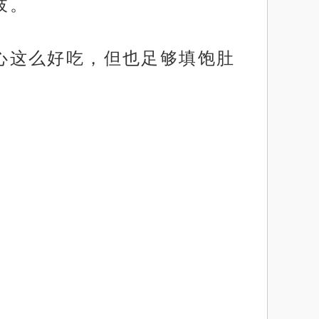
枝。
树心这么好吃，但也足够填饱肚