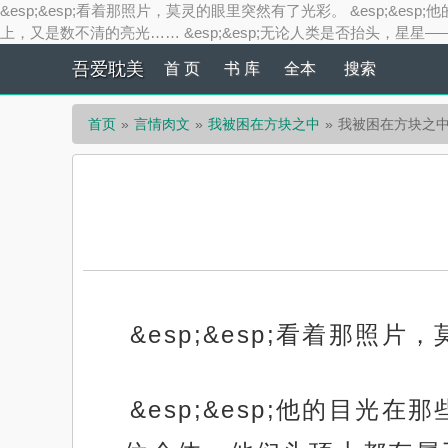
&esp;&esp;看着那照片，莫灵的眼里突然有了光彩。 &esp
上，又是数不清的亮光…… &esp;&esp;无论人类是否抬头，星星—— &esp
吾爱耽美
首 页
书 库
全本
搜索
首页
言情肉文
我被困在方块之中
我被困在方块之中 
&esp;&esp;看着那照
&esp;&esp;他的目