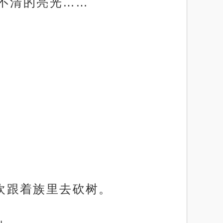
不清的亮光……
喜欢跟着族里去砍树。