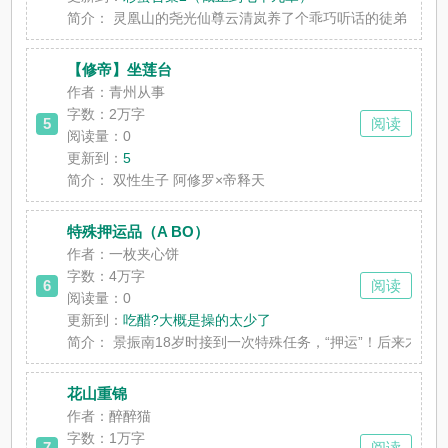
简介：
灵凰山的尧光仙尊云清岚养了个乖巧听话的徒弟，捡了
【修帝】坐莲台
作者：青州从事
字数：2万字
5
阅读
阅读量：0
更新到：
5
简介：
双性生子 阿修罗×帝释天
特殊押运品（A BO）
作者：一枚夹心饼
字数：4万字
6
阅读
阅读量：0
更新到：
吃醋?大概是操的太少了
简介：
景振南18岁时接到一次特殊任务，“押运”！后来才知
花山重锦
作者：醉醉猫
字数：1万字
7
阅读