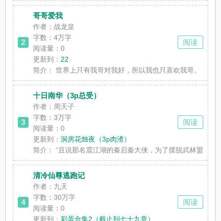
哥哥爱我
作者：战龙皇
字数：4万字
2
阅读
阅读量：0
更新到：
22
简介：
世界上只有我哥对我好，所以我也只喜欢我哥。 我要什
十日南华（3p总受）
作者：周天子
字数：3万字
3
阅读
阅读量：0
更新到：
洞房花烛夜（3p肉渣）
简介：
“且说那名震江湖的秦启秦大侠，为了摆脱武林盟主之
清冷仙尊逃跑记
作者：九天
字数：30万字
4
阅读
阅读量：0
更新到：
彩蛋合集2（截止到七十九章）