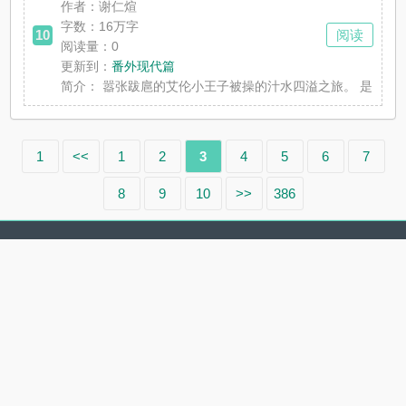
作者：谢仁煊
字数：16万字
10
阅读
阅读量：0
更新到：
番外现代篇
简介：
嚣张跋扈的艾伦小王子被操的汁水四溢之旅。 是cp
1
<<
1
2
3
4
5
6
7
8
9
10
>>
386