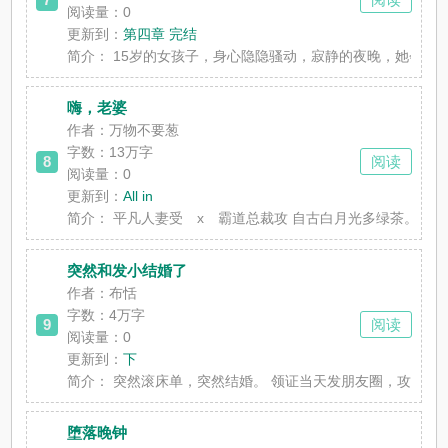
阅读量：0
更新到：
第四章 完结
简介：
15岁的女孩子，身心隐隐骚动，寂静的夜晚，她会做
嗨，老婆
作者：万物不要葱
字数：13万字
8
阅读
阅读量：0
更新到：
All in
简介：
平凡人妻受 x 霸道总裁攻 自古白月光多绿茶。 
突然和发小结婚了
作者：布恬
字数：4万字
9
阅读
阅读量：0
更新到：
下
简介：
突然滚床单，突然结婚。 领证当天发朋友圈，攻：cnmu
堕落晚钟