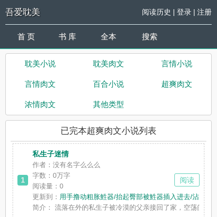
吾爱耽美
阅读历史
|
登录
|
注册
首 页
书 库
全本
搜索
耽美小说
耽美肉文
言情小说
言情肉文
百合小说
超爽肉文
浓情肉文
其他类型
已完本超爽肉文小说列表
私生子迷情
作者：没有名字么么么
字数：0万字
1
阅读
阅读量：0
更新到：
用手撸动粗胀鮏器/抬起臀部被鮏器插入进去/沾着热
简介：
流落在外的私生子被冷漠的父亲接回了家，空荡的房子